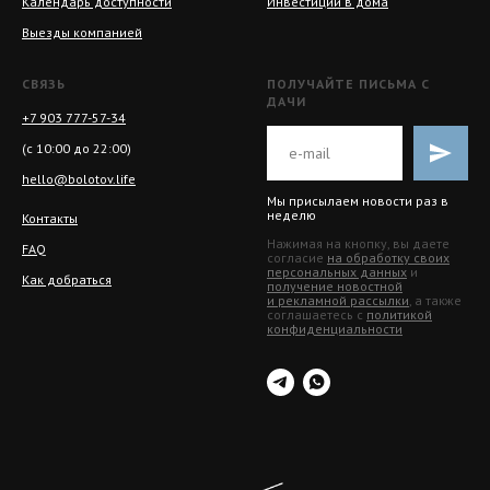
Календарь доступности
Инвестиции в дома
Выезды компанией
СВЯЗЬ
ПОЛУЧАЙТЕ ПИСЬМА С
ДАЧИ
+7 903 777-57-34
(с 10:00 до 22:00)
hello@bolotov.life
Мы присылаем новости раз в
неделю
Контакты
Нажимая на кнопку, вы даете
FAQ
согласие
на обработку своих
персональных данных
и
Как добраться
получение новостной
и рекламной рассылки
, а также
соглашаетесь с
политикой
конфиденциальности