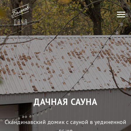
ДАЧНАЯ САУНА
Скандинавский домик с сауной в уединенной
роще