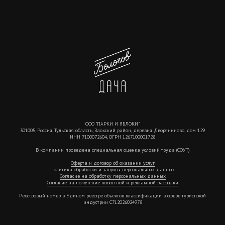
ООО "ПАРКИ И ЯБЛОКИ"
301005, Россия, Тульская область, Заокский район, деревня Дворяниново, дом 129
ИНН 7100072604, ОГРН 1267100001728
В компании проведена специальная оценка условий труда (СОУТ)
Оферта и договор об оказании услуг
Политика обработки и защиты персональных данных
Согласие на обработку персональных данных
Согласие на получение новостной и рекламной рассылки
Реестровый номер в Едином реестре объектов классификации в сфере туристской
индустрии С712026024978