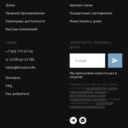
Дома
Аренда сауны
Правила бронирования
Подарочные сертификаты
Календарь доступности
Инвестиции в дома
Выезды компанией
СВЯЗЬ
ПОЛУЧАЙТЕ ПИСЬМА С
ДАЧИ
+7 903 777-57-34
(с 10:00 до 22:00)
hello@bolotov.life
Мы присылаем новости раз в
неделю
Контакты
Нажимая на кнопку, вы даете
FAQ
согласие
на обработку своих
персональных данных
и
Как добраться
получение новостной
и рекламной рассылки
, а также
соглашаетесь с
политикой
конфиденциальности